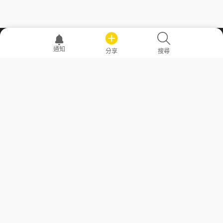
職場透明化運動
通知
分享
搜尋
—— 共享薪水、面試情報，求職不再面議！
求職者工具
常見問答
勞工法令懶人包
常見問答
部落格
發文留言規則
隱私權政策
使用者條款
商品與退款政策
GoodJob
關於我們