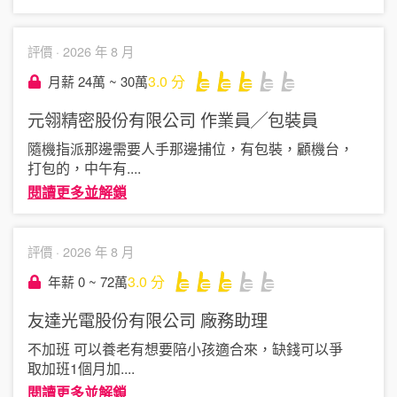
評價 ·
2026 年 8 月
3.0
分
月薪 24萬 ~ 30萬
元翎精密股份有限公司
作業員╱包裝員
隨機指派那邊需要人手那邊捕位，有包裝，顧機台，
打包的，中午有
....
閱讀更多並解鎖
評價 ·
2026 年 8 月
3.0
分
年薪 0 ~ 72萬
友達光電股份有限公司
廠務助理
不加班 可以養老有想要陪小孩適合來，缺錢可以爭
取加班1個月加
....
閱讀更多並解鎖