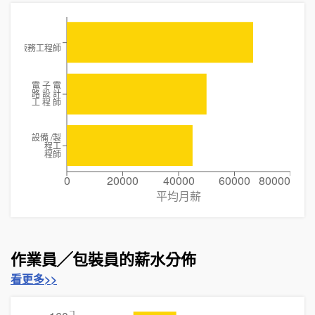
廠務工程師
電 子 電
路 設 計
工 程 師
設備 /製
程工
程師
0
20000
40000
60000
80000
平均月薪
作業員╱包裝員的薪水分佈
看更多>>