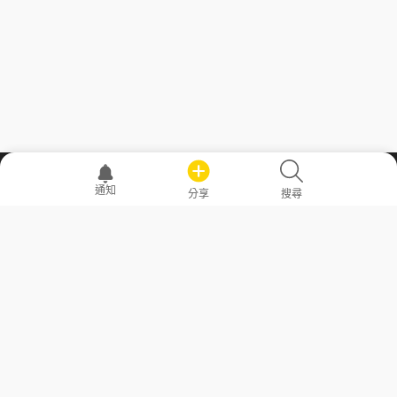
職場透明化運動
通知
分享
搜尋
—— 共享薪水、面試情報，求職不再面議！
求職者工具
常見問答
勞工法令懶人包
常見問答
部落格
發文留言規則
隱私權政策
使用者條款