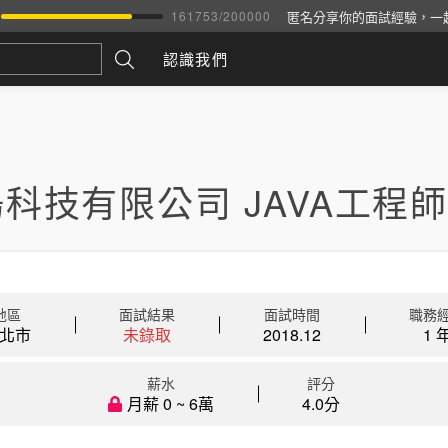
匿名分享你的面試經驗，一
161753
/
200000
認識我們
科技有限公司 JAVA工程師
地區
面試結果
面試時間
職務
北市
未錄取
2018.12
1 
薪水
評分
月薪 0 ~ 6萬
4.0分