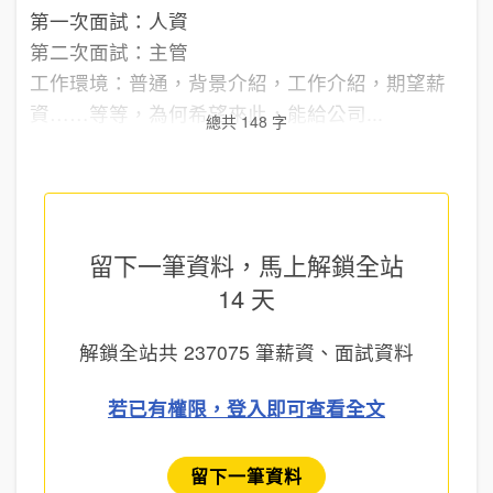
第一次面試：人資
第二次面試：主管
工作環境：普通，背景介紹，工作介紹，期望薪
資……等等，為何希望來此，能給公司...
總共 148 字
留下一筆資料，馬上
解鎖全站
14 天
解鎖全站共
237075
筆薪資、面試資料
若已有權限，登入即可查看全文
留下一筆資料