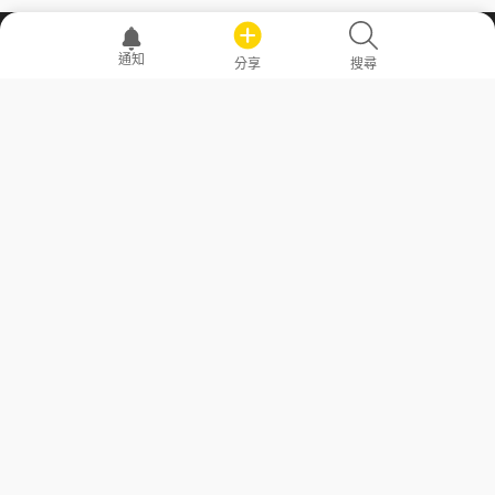
職場透明化運動
通知
分享
搜尋
—— 共享薪水、面試情報，求職不再面議！
求職者工具
常見問答
勞工法令懶人包
常見問答
部落格
發文留言規則
隱私權政策
使用者條款
商品與退款政策
GoodJob
關於我們
聯絡我們