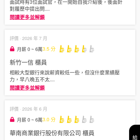
面試時有3位面試官，在一開始自我介紹後，後面針
對履歷中提出問
....
閱讀更多並解鎖
評價 ·
2026 年 7 月
3.5
分
月薪 0 ~ 6萬
新竹一信
櫃員
相較大型銀行來說薪資較低一些，但沒什麼業績壓
力，早八晚五不太
....
閱讀更多並解鎖
評價 ·
2026 年 6 月
3.0
分
月薪 0 ~ 6萬
華南商業銀行股份有限公司
櫃員