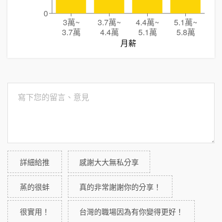
0
3萬
~
3.7萬
~
4.4萬
~
5.1萬
~
3.7萬
4.4萬
5.1萬
5.8萬
月薪
詳細給推
感謝大大無私分享
蒸的很蚌
真的非常謝謝你的分享！
很實用！
台灣的職場因為有你變得更好！