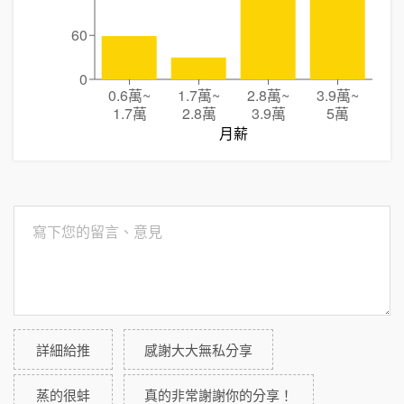
60
0
0.6萬
~
1.7萬
~
2.8萬
~
3.9萬
~
1.7萬
2.8萬
3.9萬
5萬
月薪
詳細給推
感謝大大無私分享
蒸的很蚌
真的非常謝謝你的分享！