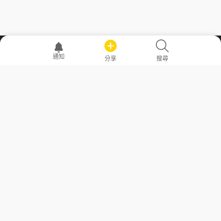
職場透明化運動
通知
分享
搜尋
—— 共享薪水、面試情報，求職不再面議！
求職者工具
常見問答
勞工法令懶人包
常見問答
部落格
發文留言規則
隱私權政策
使用者條款
商品與退款政策
GoodJob