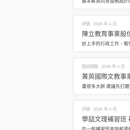
基本薪資同等或稍高於
評價 ·
2026 年 4 月
陳立教育事業股
好上手的行政工作，幫
面試經驗 ·
2026 年 4 月
菁英國際文教事
畫很多大餅 建議先打
評價 ·
2026 年 3 月
學喆文理補習班
在一般補習班來說薪資