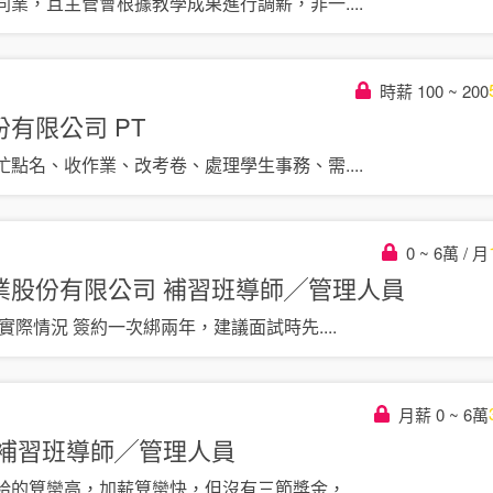
同業，且主管會根據教學成果進行調薪，非一
....
時薪 100 ~ 200
份有限公司
PT
忙點名、收作業、改考卷、處理學生事務、需
....
0 ~ 6萬 / 月
業股份有限公司
補習班導師╱管理人員
聽實際情況 簽約一次綁兩年，建議面試時先
....
月薪 0 ~ 6萬
補習班導師╱管理人員
給的算蠻高，加薪算蠻快，但沒有三節獎金，
....