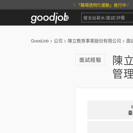
\ 「職場透明化運動」進行中 /
GoodJob
>
公司
>
陳立教育事業股份有限公司
>
面
陳
面試經驗
管
臺