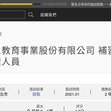
匿名分享你的面試經驗，一
161698
/
200000
認識我們
試
立教育事業股份有限公司 補
理人員
地區
面試結果
面試時間
職務
北市
錄取
2021.01
2 
薪水
評分