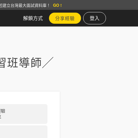
起建立台灣最大面試資料庫！
GO !
解鎖方式
登入
分享經驗
習班導師╱
經驗
年