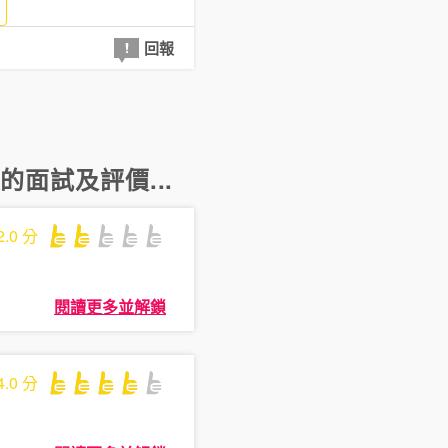
回報
員
的面試及評價...
2.0
分
閱讀更多並解鎖
4.0
分