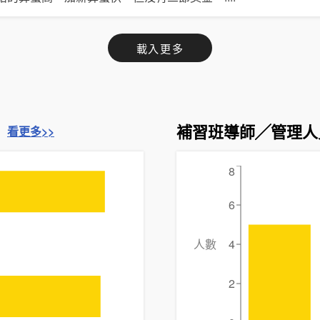
載入更多
補習班導師╱管理人
看更多>>
8
6
人數
4
2