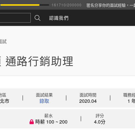
匿名分享你的面試經驗，一
161710
/
200000
認識我們
面試
 通路行銷助理
地區
面試結果
面試時間
職務
北市
錄取
2020.04
1 
薪水
評分
時薪 100 ~ 200
4.0分