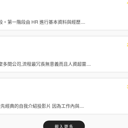
。第一階段由 HR 進行基本資料與經歷
....
麼多間公司,流程最冗長無意義而且人資超雷
....
樣先經典的自我介紹投影片 因為工作內與
....
載入更多