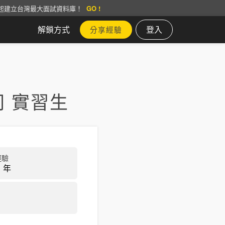
起建立台灣最大面試資料庫！
GO !
解鎖方式
登入
分享經驗
 實習生
經驗
 年