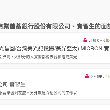
商業儲蓄銀行股份有限公司
、
實習生
的面試
月薪 0 ~ 6萬
晶圓/台灣美光記憶體/美光亞太) MICRON
實
面算高，大部分的人實習都會去台積電或美光
....
0 ~ 6萬 / 月
公司
實習生
想要學習到甚麼。另外就是介紹公司的工作以
....