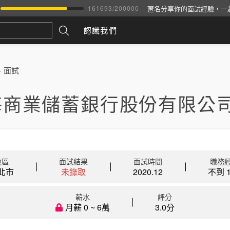
匿名分享你的面試經驗，一
161693
/
200000
認識我們
>
面試
海商業儲蓄銀行股份有限公司
地區
面試結果
面試時間
職務
北市
未錄取
2020.12
不到 1
薪水
評分
月薪 0 ~ 6萬
3.0分