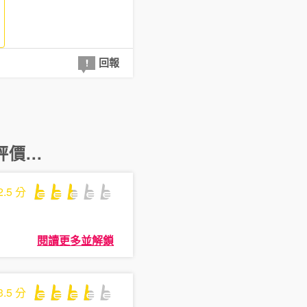
回報
價...
2.5
分
閱讀更多並解鎖
3.5
分