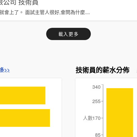
限公司
技術員
就會上了。 面試主管人很好,會問為什麼
....
載入更多
技術員的薪水分佈
多>>
340
255
人數
170
85