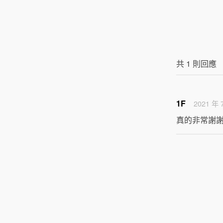
共
1
則回應
1F
2021 年 
真的非常謝