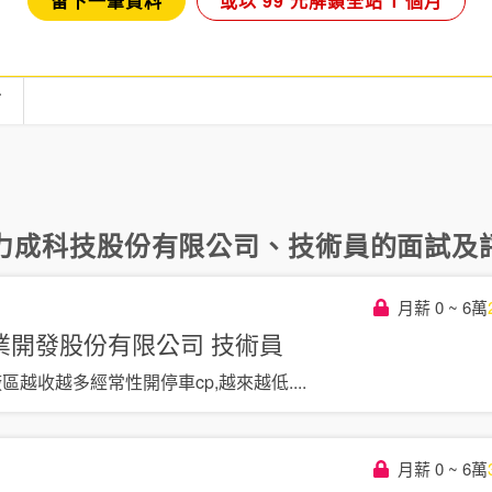
留下一筆資料
或以 99 元解鎖全站 1 個月
言
力成科技股份有限公司
、
技術員
的面試及評
月薪 0 ~ 6萬
業開發股份有限公司
技術員
廠區越收越多經常性開停車cp,越來越低
....
月薪 0 ~ 6萬