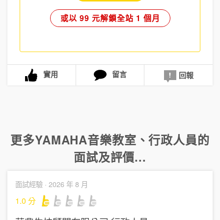
或以 99 元解鎖全站 1 個月
實用
留言
回報
更多
YAMAHA音樂教室
、
行政人員
的
面試及評價...
面試經驗 ·
2026 年 8 月
1.0
分