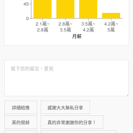
45
0
2.1萬
~
2.8萬
~
3.5萬
~
4.2萬
~
2.8萬
3.5萬
4.2萬
5萬
月薪
詳細給推
感謝大大無私分享
蒸的很蚌
真的非常謝謝你的分享！