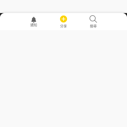
職場透明化運動
通知
分享
搜尋
—— 共享薪水、面試情報，求職不再面議！
求職者工具
常見問答
勞工法令懶人包
常見問答
部落格
發文留言規則
隱私權政策
使用者條款
商品與退款政策
GoodJob
關於我們