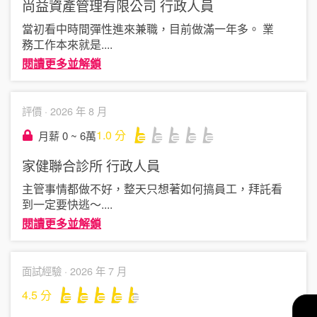
尚益資產管理有限公司
行政人員
當初看中時間彈性進來兼職，目前做滿一年多。 業
務工作本來就是
....
閱讀更多並解鎖
評價 ·
2026 年 8 月
1.0
分
月薪 0 ~ 6萬
家健聯合診所
行政人員
主管事情都做不好，整天只想著如何搞員工，拜託看
到一定要快逃～
....
閱讀更多並解鎖
面試經驗 ·
2026 年 7 月
4.5
分