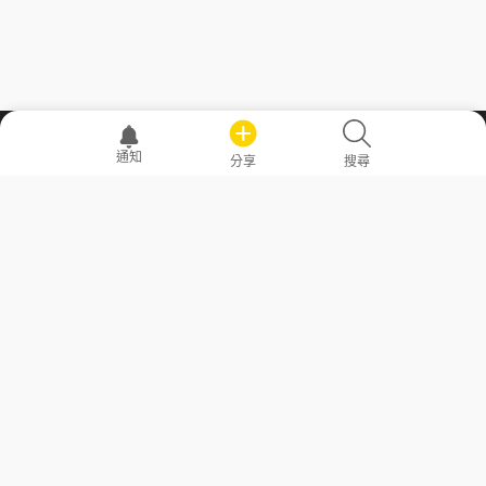
職場透明化運動
通知
分享
搜尋
—— 共享薪水、面試情報，求職不再面議！
求職者工具
常見問答
勞工法令懶人包
常見問答
部落格
發文留言規則
隱私權政策
使用者條款
商品與退款政策
GoodJob