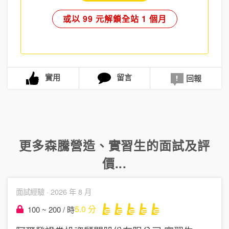
或以 99 元解鎖全站 1 個月
實用
留言
回報
更多
森騰營造
、
實習生
的面試及評
價...
面試經驗 ·
2026 年 8 月
5.0
分
100 ~ 200 / 時