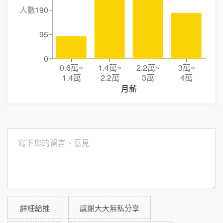
人數
190
95
0
0.6萬
~
1.4萬
~
2.2萬
~
3萬
~
1.4萬
2.2萬
3萬
4萬
月薪
詳細給推
感謝大大無私分享