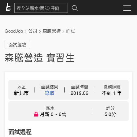
GoodJob
>
公司
>
森騰營造
>
面試
面試經驗
森騰營造 實習生
地區
面試結果
面試時間
職務經驗
新北市
錄取
2019.06
不到 1 年
薪水
評分
月薪 0 ~ 6萬
5.0分
面試過程