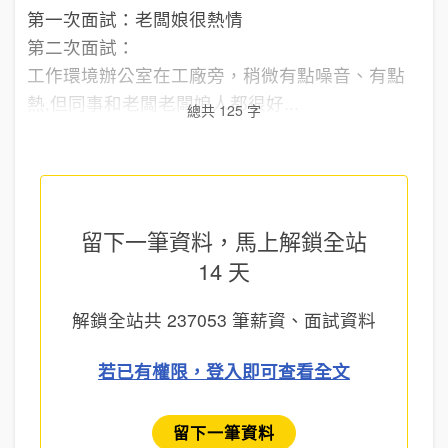
第一次面試：老闆娘很熱情
第二次面試：
工作環境辦公室在工廠旁，稍微有點噪音、有點
熱,但同事和老闆老闆娘人都很好...
總共 125 字
留下一筆資料，馬上
解鎖全站
14 天
解鎖全站共
237053
筆薪資、面試資料
若已有權限，登入即可查看全文
留下一筆資料