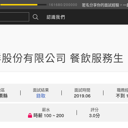
匿名分享你的面試經驗，一
161680
/
200000
認識我們
鮮股份有限公司 餐飲服務生
地區
面試結果
面試時間
職務
栗縣
錄取
2019.06
不到 1
薪水
評分
時薪 100 ~ 200
3.0分