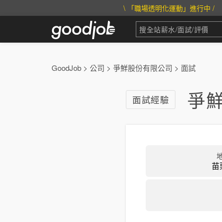
\ 「職場透明化運動」進行中 /
GoodJob
>
公司
>
爭鮮股份有限公司
>
面試
爭
面試經驗
苗