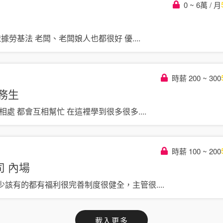
0 ~ 6萬 / 月
依據勞基法 老闆、老闆娘人也都很好 優
....
時薪 200 ~ 300
務生
相處 都會互相幫忙 在這裡學到很多很多
....
時薪 100 ~ 200
司
內場
少該有的都有福利很完善制度很健全，主管很
....
載入更多