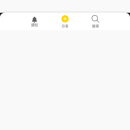
職場透明化運動
通知
分享
搜尋
—— 共享薪水、面試情報，求職不再面議！
求職者工具
常見問答
勞工法令懶人包
常見問答
部落格
發文留言規則
隱私權政策
使用者條款
商品與退款政策
GoodJob
關於我們