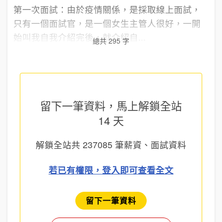
第一次面試：由於疫情關係，是採取線上面試，
只有一個面試官，是一個女生主管人很好，一開
始叫我自我介紹完後，就介紹自...
總共 295 字
留下一筆資料，馬上
解鎖全站
14 天
解鎖全站共
237085
筆薪資、面試資料
若已有權限，登入即可查看全文
留下一筆資料