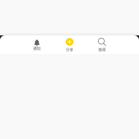
職場透明化運動
通知
分享
搜尋
—— 共享薪水、面試情報，求職不再面議！
求職者工具
常見問答
勞工法令懶人包
常見問答
部落格
發文留言規則
隱私權政策
使用者條款
商品與退款政策