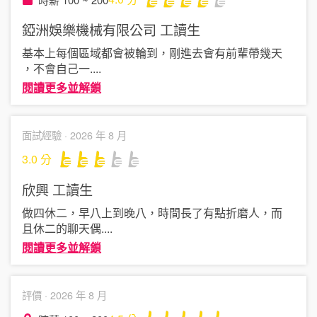
錏洲娛樂機械有限公司
工讀生
基本上每個區域都會被輪到，剛進去會有前輩帶幾天
，不會自己一
....
閱讀更多並解鎖
面試經驗 ·
2026 年 8 月
3.0
分
欣興
工讀生
做四休二，早八上到晚八，時間長了有點折磨人，而
且休二的聊天偶
....
閱讀更多並解鎖
評價 ·
2026 年 8 月