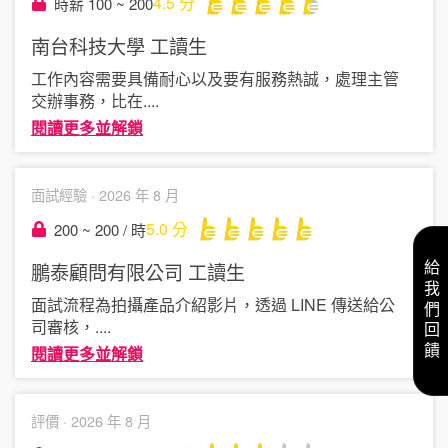
4.5
分
時薪 100 ~ 200
南台科技大學
工讀生
工作內容需要具備耐心以及要有服務熱誠，處理主管
交辦事務，比在
....
閱讀更多並解鎖
面試經驗 ·
2026 年 8 月
5.0
分
200 ~ 200 / 時
鵬泰顧問有限公司
工讀生
給我們回饋
面試流程為拍攝產品介紹影片，透過 LINE 傳送給公
司審核，
....
閱讀更多並解鎖
評價 ·
2026 年 8 月