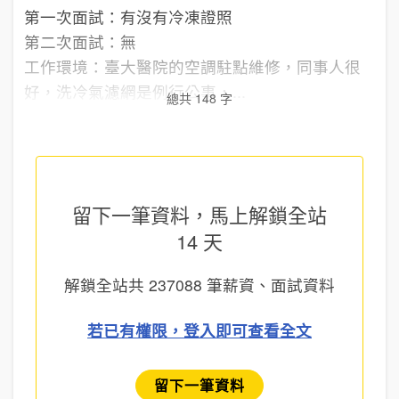
第一次面試：有沒有冷凍證照
第二次面試：無
工作環境：臺大醫院的空調駐點維修，同事人很
好，洗冷氣濾網是例行公事，...
總共 148 字
留下一筆資料，馬上
解鎖全站
14 天
解鎖全站共
237088
筆薪資、面試資料
若已有權限，登入即可查看全文
留下一筆資料