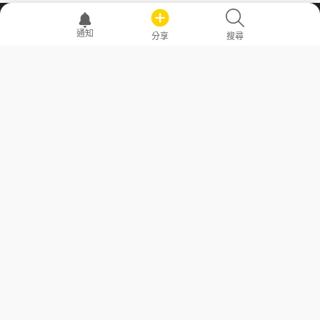
職場透明化運動
通知
分享
搜尋
—— 共享薪水、面試情報，求職不再面議！
求職者工具
常見問答
勞工法令懶人包
常見問答
部落格
發文留言規則
隱私權政策
使用者條款
商品與退款政策
GoodJob
關於我們
聯絡我們