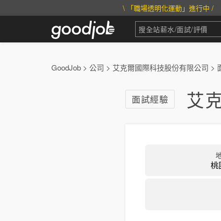
\ 「職場透明化運動」進行中 /
GoodJob
>
公司
>
艾克爾國際科技股份有限公司
>
艾
面試經驗
桃