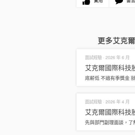
實用
留
更多
艾克
面試經驗 ·
2026 年 6 月
艾克爾國際科技
底薪低 不過有季獎金
面試經驗 ·
2026 年 4 月
艾克爾國際科技
先與部門副理面談，了