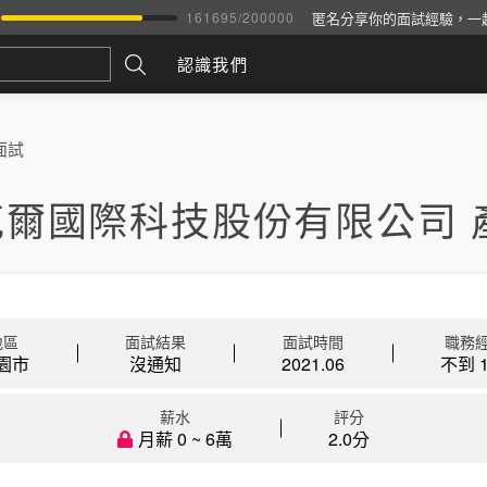
匿名分享你的面試經驗，一
161695
/
200000
認識我們
面試
克爾國際科技股份有限公司 
地區
面試結果
面試時間
職務
園市
沒通知
2021.06
不到 1
薪水
評分
月薪 0 ~ 6萬
2.0分