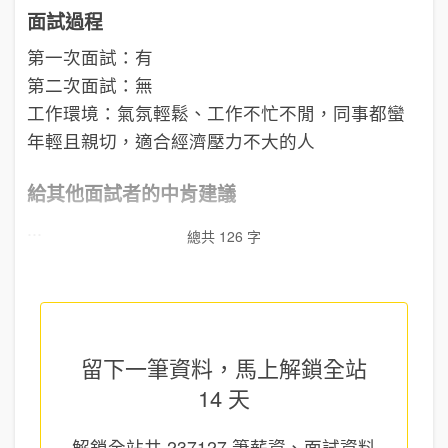
面試過程
第一次面試：有
第二次面試：無
工作環境：氣氛輕鬆、工作不忙不閒，同事都蠻
年輕且親切，適合經濟壓力不大的人
給其他面試者的中肯建議
...
總共 126 字
留下一筆資料，馬上
解鎖全站
14 天
解鎖全站共
237127
筆薪資、面試資料