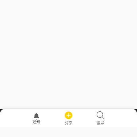
職場透明化運動
通知
分享
搜尋
—— 共享薪水、面試情報，求職不再面議！