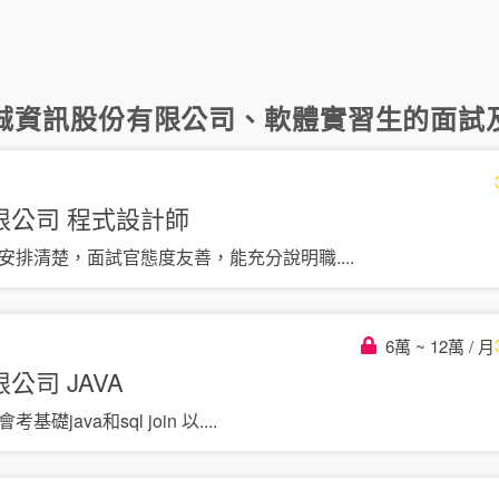
誠資訊股份有限公司
、
軟體實習生
的面試及
限公司
程式設計師
程安排清楚，面試官態度友善，能充分說明職
....
6萬 ~ 12萬 / 月
限公司
JAVA
礎java和sql join 以
....