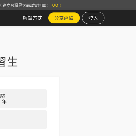
起建立台灣最大面試資料庫！
GO !
解鎖方式
登入
分享經驗
習生
經驗
 年