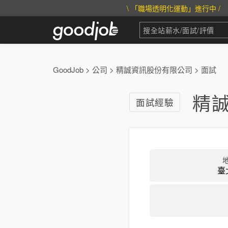
\ 「職場透明化運動」進行中 /
GoodJob
>
公司
>
精誠資訊股份有限公司
>
面試
精
面試經驗
臺