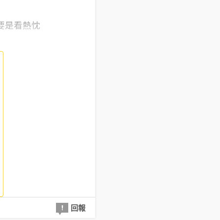
要是看熱忱
回報