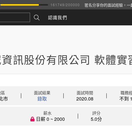
匿名分享你的面試經驗，一
161749
/
200000
認識我們
誠資訊股份有限公司 軟體實
地區
面試結果
面試時間
職務
北市
錄取
2020.08
不到 1
薪水
評分
日薪 0 ~ 2000
5.0分