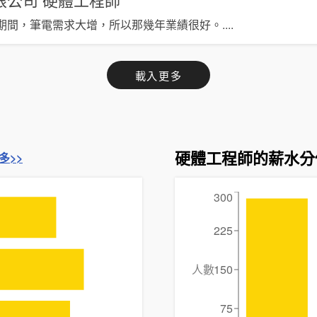
期間，筆電需求大增，所以那幾年業績很好。
....
載入更多
硬體工程師的薪水分
多>>
300
225
人數
150
75