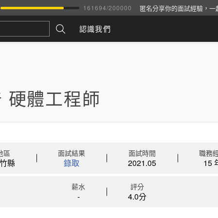
匿名分享你的面試經驗，一
161694
/
200000
認識我們
 硬體工程師
地區
面試結果
面試時間
職務
竹縣
錄取
2021.05
15 
薪水
評分
-
4.0分