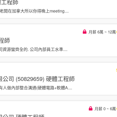
體工程師
闆在加拿大所以你得晚上meeting
....
月薪 6萬 ~ 12萬
程師
公司資源蠻齊全的. 公司內部員工水準
....
 (50829659)
硬體工程師
，有人做內部整合溝通(硬體電路+軟體A
....
月薪 0 ~ 6萬
限公司
硬體工程師