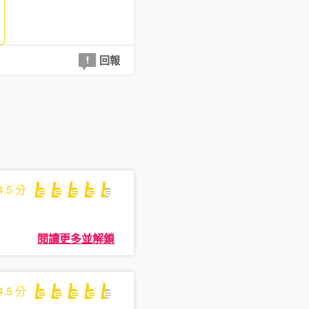
回報
4.5
分
閱讀更多並解鎖
4.5
分