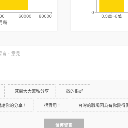
0
00
60000
80000
3.3萬~6萬
月薪
感謝大大無私分享
蒸的很蚌
謝謝你的分享！
很實用！
台灣的職場因為有你變得
發佈留言