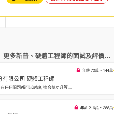
言
更多
新普
、
硬體工程師
的面試及評價...
年薪 72萬 ~ 144萬
份有限公司
硬體工程師
 有任何問題都可以討論, 適合練功升等
....
年薪 216萬 ~ 288萬