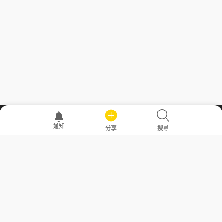
職場透明化運動
通知
分享
搜尋
—— 共享薪水、面試情報，求職不再面議！
求職者工具
常見問答
勞工法令懶人包
常見問答
部落格
發文留言規則