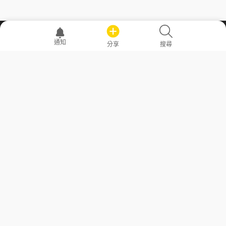
職場透明化運動
通知
分享
搜尋
—— 共享薪水、面試情報，求職不再面議！
求職者工具
常見問答
勞工法令懶人包
常見問答
部落格
發文留言規則
隱私權政策
使用者條款
商品與退款政策
GoodJob
關於我們