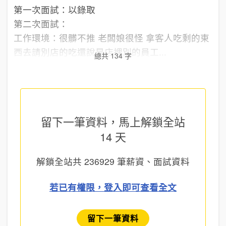
第一次面試：以錄取
第二次面試：
工作環境：很髒不推 老闆娘很怪 拿客人吃剩的東
西去請別店的吃還說是店裡別的員工...
總共 134 字
留下一筆資料，馬上
解鎖全站
14 天
解鎖全站共
236929
筆薪資、面試資料
若已有權限，登入即可查看全文
留下一筆資料