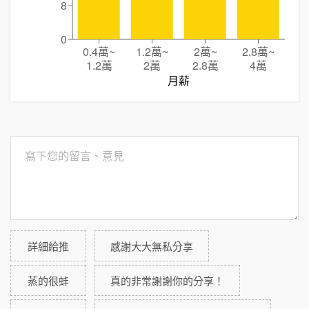
8
0
0.4萬
~
1.2萬
~
2萬
~
2.8萬
~
1.2萬
2萬
2.8萬
4萬
月薪
詳細給推
感謝大大無私分享
蒸的很蚌
真的非常謝謝你的分享！