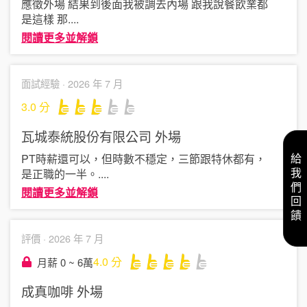
應徵外場 結果到後面我被調去內場 跟我說餐飲業都
是這樣 那
....
閱讀更多並解鎖
面試經驗 ·
2026 年 7 月
3.0
分
瓦城泰統股份有限公司
外場
PT時薪還可以，但時數不穩定，三節跟特休都有，
給我們回饋
是正職的一半。
....
閱讀更多並解鎖
評價 ·
2026 年 7 月
4.0
分
月薪 0 ~ 6萬
成真咖啡
外場