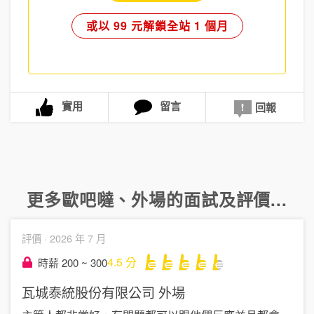
或以 99 元解鎖全站 1 個月
實用
留言
回報
更多
歐吧噠
、
外場
的面試及評價...
評價 ·
2026 年 7 月
4.5
分
時薪 200 ~ 300
瓦城泰統股份有限公司
外場