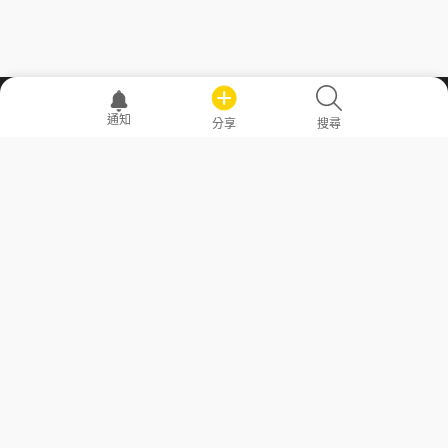
職場透明化運動
通知
分享
搜尋
—— 共享薪水、面試情報，求職不再面議！
求職者工具
常見問答
勞工法令懶人包
常見問答
部落格
發文留言規則
隱私權政策
使用者條款
商品與退款政策
GoodJob