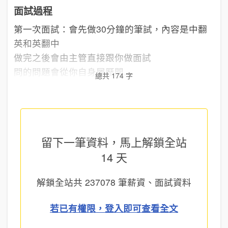
面試過程
第一次面試：會先做30分鐘的筆試，內容是中翻
英和英翻中
做完之後會由主管直接跟你做面試
問的問題會從你自身履歷開...
總共 174 字
留下一筆資料，馬上
解鎖全站
14 天
解鎖全站共
237078
筆薪資、面試資料
若已有權限，登入即可查看全文