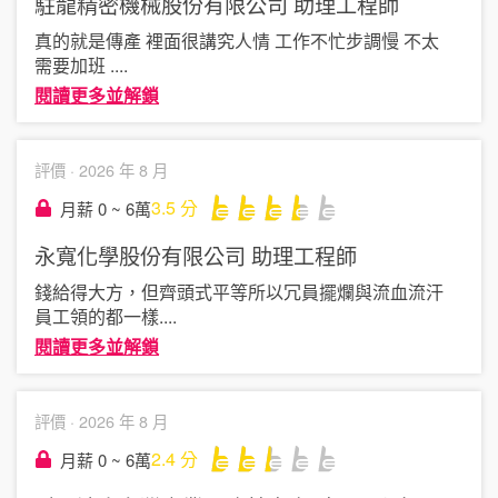
駐龍精密機械股份有限公司
助理工程師
真的就是傳產 裡面很講究人情 工作不忙步調慢 不太
需要加班
....
閱讀更多並解鎖
評價 ·
2026 年 8 月
3.5
分
月薪 0 ~ 6萬
永寬化學股份有限公司
助理工程師
錢給得大方，但齊頭式平等所以冗員擺爛與流血流汗
員工領的都一樣
....
閱讀更多並解鎖
評價 ·
2026 年 8 月
2.4
分
月薪 0 ~ 6萬