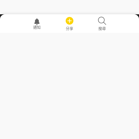
職場透明化運動
通知
分享
搜尋
—— 共享薪水、面試情報，求職不再面議！
求職者工具
常見問答
勞工法令懶人包
常見問答
部落格
發文留言規則
隱私權政策
使用者條款
商品與退款政策
GoodJob
關於我們