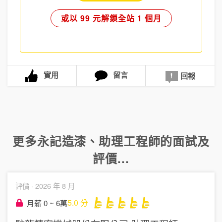
或以 99 元解鎖全站 1 個月
實用
留言
回報
更多
永記造漆
、
助理工程師
的面試及
評價...
評價 ·
2026 年 8 月
5.0
分
月薪 0 ~ 6萬