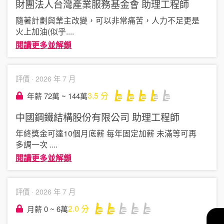
財團法人台灣產業服務基金會
助理工程師
隨著計劃與業主改變，可以非常痛苦，人力不足更是
火上加油(似乎
....
閱讀更多並解鎖
評價 ·
2026 年 7 月
3.5
分
年薪 72萬 ~ 144萬
中國鋼鐵結構股份有限公司
助理工程師
年終獎金可達10個月底薪 每年固定加薪 未滿等可再
多調一次
....
閱讀更多並解鎖
評價 ·
2026 年 7 月
2.0
分
月薪 0 ~ 6萬