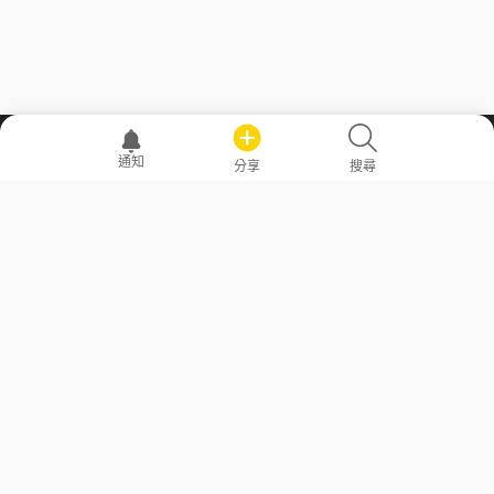
職場透明化運動
通知
分享
搜尋
—— 共享薪水、面試情報，求職不再面議！
求職者工具
常見問答
勞工法令懶人包
常見問答
部落格
發文留言規則
隱私權政策
使用者條款
商品與退款政策
GoodJob