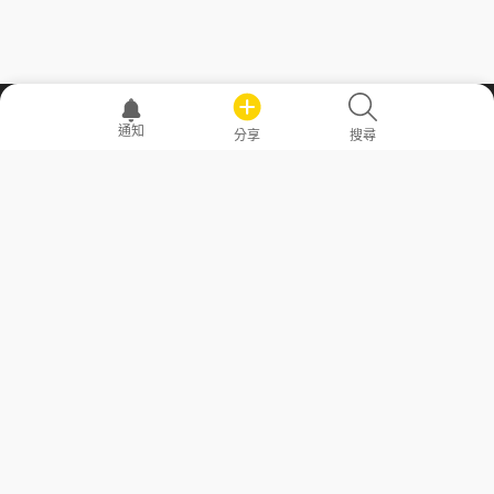
職場透明化運動
通知
分享
搜尋
—— 共享薪水、面試情報，求職不再面議！
求職者工具
常見問答
勞工法令懶人包
常見問答
部落格
發文留言規則
隱私權政策
使用者條款
商品與退款政策
GoodJob