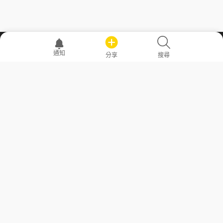
職場透明化運動
通知
分享
搜尋
—— 共享薪水、面試情報，求職不再面議！
求職者工具
常見問答
勞工法令懶人包
常見問答
部落格
發文留言規則
隱私權政策
使用者條款
商品與退款政策
GoodJob