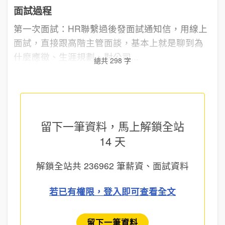
面試過程
第一次面試：HR聯繫過後發面試通知信，用線上
面試，直接跟高階主管面談，基本上就是聊到為
什麼應徵、生涯規劃、對公司...
總共 298 字
留下一筆資料，馬上
解鎖全站
14 天
解鎖全站共
236962
筆薪資、面試資料
若已有權限，登入即可查看全文
留下一筆資料