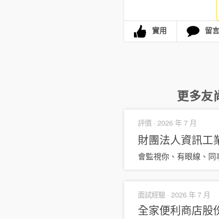
實用
留
更多
友
評價 ·
2026 年 7 月
財團法人資訊工業策
會監視你、有眼線、同
面試經驗 ·
2026 年 7 月
全家便利商店股