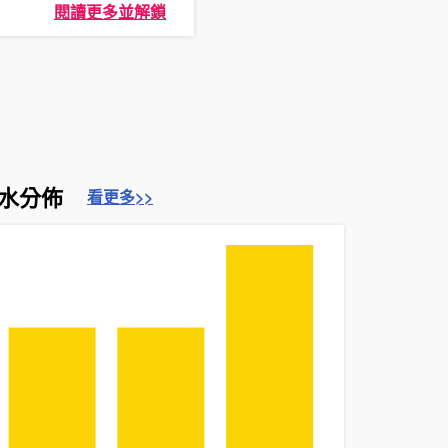
閱讀更多並解鎖
水分佈
看更多>>