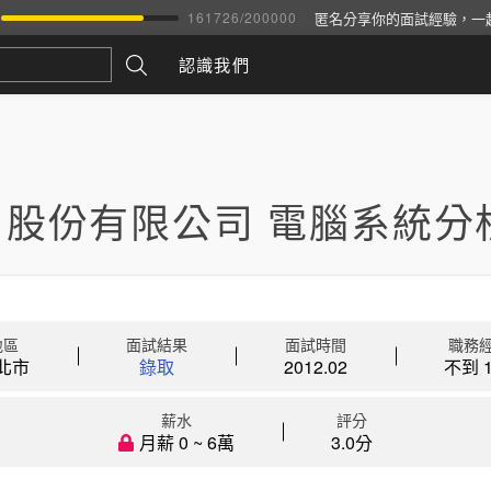
匿名分享你的面試經驗，一
161726
/
200000
認識我們
尚股份有限公司 電腦系統分
地區
面試結果
面試時間
職務
北市
錄取
2012.02
不到 1
薪水
評分
月薪 0 ~ 6萬
3.0分