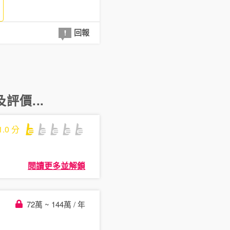
回報
評價...
1.0
分
閱讀更多並解鎖
72萬 ~ 144萬 / 年