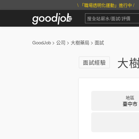
\ 「職場透明化運動」進行中 /
GoodJob
>
公司
>
大樹藥局
>
面試
大樹
面試經驗
地區
臺中市