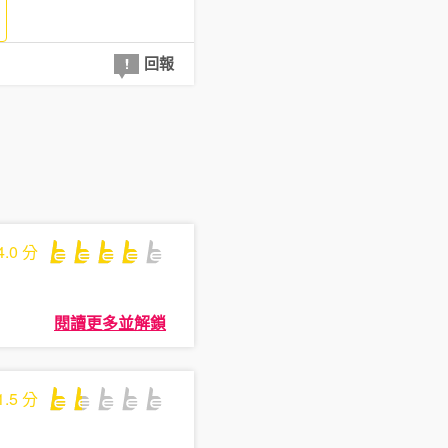
回報
4.0
分
閱讀更多並解鎖
1.5
分