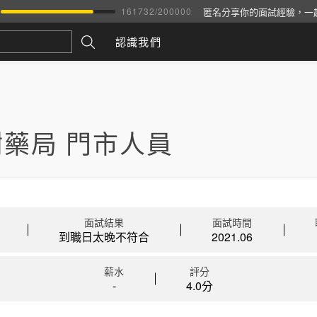
匿名分享你的面試經驗，一
161732
/
200000
認識我們
藥局 門市人員
面試結果
面試時間
到職日太晚不符合
2021.06
薪水
評分
-
4.0分