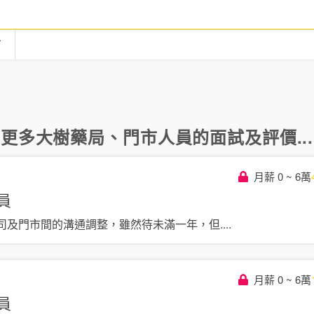
言
更多
大樹藥局
、
門市人員
的面試及評價...
月薪 0 ~ 6萬
員
司及門市間的溝通調整，雖然待未滿一年，但
....
月薪 0 ~ 6萬
員