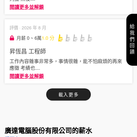
閱讀更多並解鎖
給我們回饋
評價 ·
2026 年 8 月
1.0
分
月薪 0 ~ 6萬
昇恆昌
工程師
工作內容雜事非常多，事情很雜，能不怕麻煩的再來
應徵 考績也
....
閱讀更多並解鎖
載入更多
廣達電腦股份有限公司的薪水