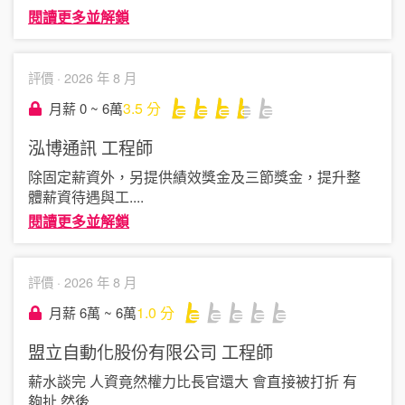
閱讀更多並解鎖
評價 ·
2026 年 8 月
3.5
分
月薪 0 ~ 6萬
泓博通訊
工程師
除固定薪資外，另提供績效獎金及三節獎金，提升整
體薪資待遇與工
....
閱讀更多並解鎖
評價 ·
2026 年 8 月
1.0
分
月薪 6萬 ~ 6萬
盟立自動化股份有限公司
工程師
薪水談完 人資竟然權力比長官還大 會直接被打折 有
夠扯 然後
....