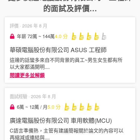
的面試及評價...
評價 ·
2026 年 8 月
4.0
分
年薪 72萬 ~ 144萬
華碩電腦股份有限公司 ASUS
工程師
這邊的話蠻多來自不同背景的員工~男生女生都有所
以大家都滿開明
....
閱讀更多並解鎖
面試經驗 ·
2026 年 8 月
5.0
分
6萬 ~ 12萬 / 月
廣達電腦股份有限公司
車用軟體(MCU)
C語言準備熟，主管有建議簡報關於論文的內容可以
再縮減或連結與
....