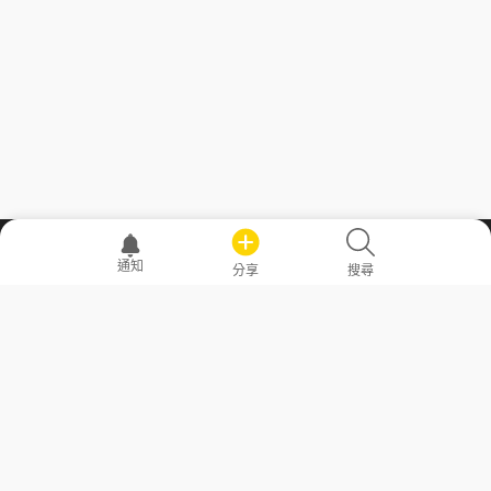
職場透明化運動
通知
分享
搜尋
—— 共享薪水、面試情報，求職不再面議！
求職者工具
常見問答
勞工法令懶人包
常見問答
部落格
發文留言規則
隱私權政策