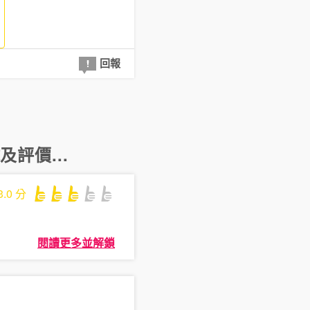
回報
及評價...
3.0
分
閱讀更多並解鎖