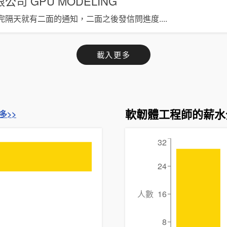
限公司
GPU MODELING
完隔天就有二面的通知，二面之後發信問進度
....
載入更多
軟韌體工程師的薪水
多>>
32
24
人數
16
8