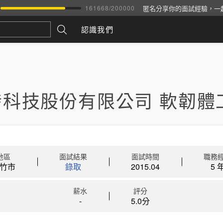
匿名分享你的面試經驗，一
161668
/
200000
認識我們
發科技股份有限公司 軟韌體
地區
面試結果
面試時間
職務
竹市
錄取
2015.04
5 
薪水
評分
-
5.0分