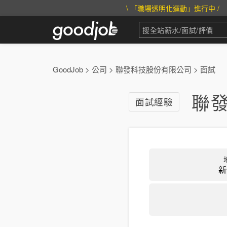
\ 「職場透明化運動」進行中 /
GoodJob
>
公司
>
聯發科技股份有限公司
>
面試
聯
面試經驗
新