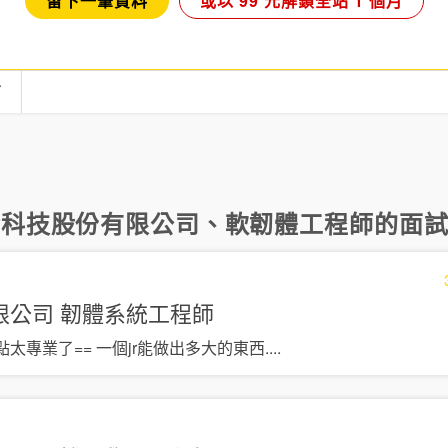
留下一筆資料
或以 99 元解鎖全站 1 個月
言
發科技股份有限公司
、
軟韌體工程師
的面試
限公司
韌體系統工程師
太專業了== 一個jr能做出多大的東西
....