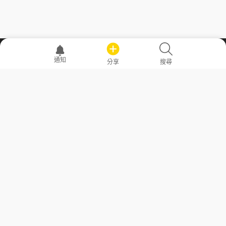
職場透明化運動
通知
分享
搜尋
—— 共享薪水、面試情報，求職不再面議！
求職者工具
常見問答
勞工法令懶人包
常見問答
部落格
發文留言規則
隱私權政策
使用者條款
商品與退款政策
GoodJob