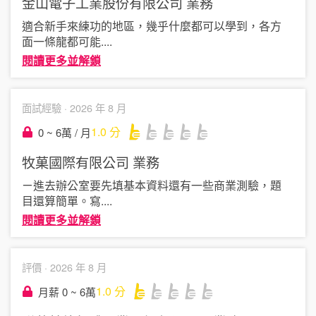
金山電子工業股份有限公司
業務
適合新手來練功的地區，幾乎什麼都可以學到，各方
面一條龍都可能
....
閱讀更多並解鎖
面試經驗 ·
2026 年 8 月
1.0
分
0 ~ 6萬 / 月
牧菓國際有限公司
業務
ㄧ進去辦公室要先填基本資料還有一些商業測驗，題
目還算簡單。寫
....
閱讀更多並解鎖
評價 ·
2026 年 8 月
1.0
分
月薪 0 ~ 6萬