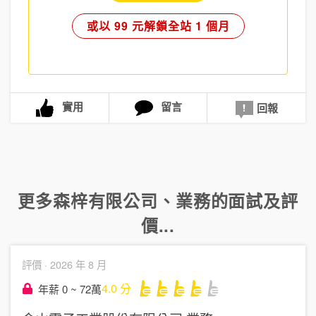
或以 99 元解鎖全站 1 個月
實用
留言
回報
更多
森梓有限公司
、
業務
的面試及評
價...
評價 ·
2026 年 8 月
4.0
分
年薪 0 ~ 72萬