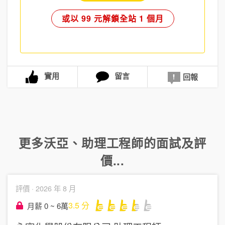
或以 99 元解鎖全站 1 個月
實用
留言
回報
更多
沃亞
、
助理工程師
的面試及評
價...
評價 ·
2026 年 8 月
3.5
分
月薪 0 ~ 6萬