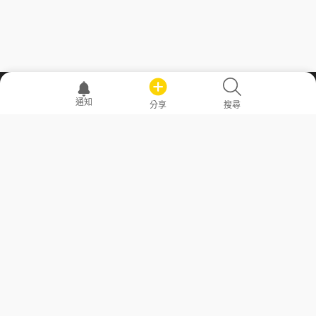
職場透明化運動
通知
分享
搜尋
—— 共享薪水、面試情報，求職不再面議！
求職者工具
常見問答
勞工法令懶人包
常見問答
部落格
發文留言規則
隱私權政策
使用者條款
商品與退款政策
GoodJob