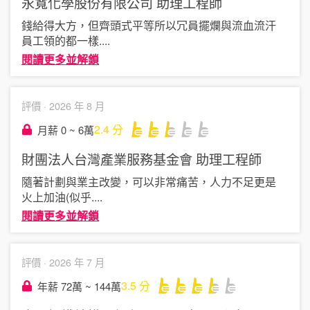
永寬化學股份有限公司
助理工程師
錢給得大方，但齊頭式平等所以冗員擺爛與流血流汗
員工領的都一樣
....
閱讀更多並解鎖
評價 ·
2026 年 8 月
2.4
分
月薪 0 ~ 6萬
財團法人台灣產業服務基金會
助理工程師
隨著計劃與業主改變，可以非常痛苦，人力不足更是
火上加油(似乎
....
閱讀更多並解鎖
評價 ·
2026 年 7 月
3.5
分
年薪 72萬 ~ 144萬