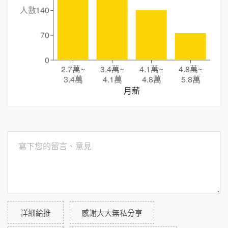
人數
140
70
0
2.7萬
~
3.4萬
~
4.1萬
~
4.8萬
~
3.4萬
4.1萬
4.8萬
5.8萬
月薪
詳細給推
感謝大大無私分享