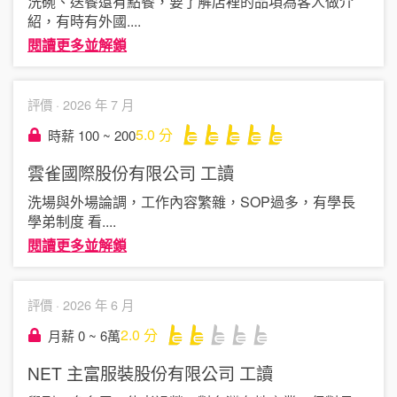
洗碗、送餐還有點餐，要了解店裡的品項為客人做介
紹，有時有外國
....
閱讀更多並解鎖
評價 ·
2026 年 7 月
5.0
分
時薪 100 ~ 200
雲雀國際股份有限公司
工讀
洗場與外場論調，工作內容繁雜，SOP過多，有學長
學弟制度 看
....
閱讀更多並解鎖
評價 ·
2026 年 6 月
2.0
分
月薪 0 ~ 6萬
NET 主富服裝股份有限公司
工讀