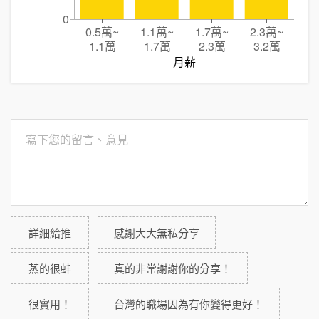
0
0.5萬
~
1.1萬
~
1.7萬
~
2.3萬
~
1.1萬
1.7萬
2.3萬
3.2萬
月薪
詳細給推
感謝大大無私分享
蒸的很蚌
真的非常謝謝你的分享！
很實用！
台灣的職場因為有你變得更好！