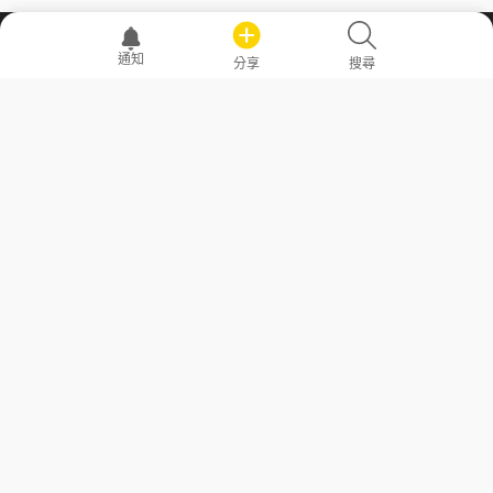
職場透明化運動
通知
分享
搜尋
—— 共享薪水、面試情報，求職不再面議！
求職者工具
常見問答
勞工法令懶人包
常見問答
部落格
發文留言規則
隱私權政策
使用者條款
商品與退款政策
GoodJob
關於我們
聯絡我們