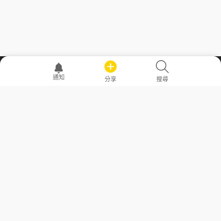
職場透明化運動
通知
分享
搜尋
—— 共享薪水、面試情報，求職不再面議！
求職者工具
常見問答
勞工法令懶人包
常見問答
部落格
發文留言規則
隱私權政策
使用者條款
商品與退款政策