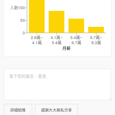
人數
100
50
0
2.8萬
~
4.1萬
~
5.4萬
~
6.7萬
~
4.1萬
5.4萬
6.7萬
8.3萬
月薪
詳細給推
感謝大大無私分享