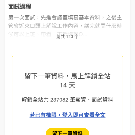
面試過程
第一次面試：先進會議室填寫基本資料，之後主
管會近來口頭上解說工作內容，講完就問什麼時
候可以上班，帶看一下環境就O...
總共 143 字
留下一筆資料，馬上
解鎖全站
14 天
解鎖全站共
237082
筆薪資、面試資料
若已有權限，登入即可查看全文
留下一筆資料