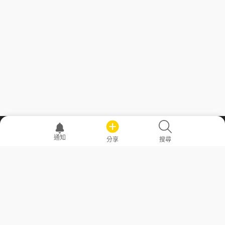
職場透明化運動
通知
分享
搜尋
—— 共享薪水、面試情報，求職不再面議！
求職者工具
常見問答
勞工法令懶人包
常見問答
部落格
發文留言規則