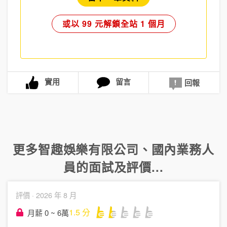
或以 99 元解鎖全站 1 個月
實用
留言
回報
更多
智趣娛樂有限公司
、
國內業務人
員
的面試及評價...
評價 ·
2026 年 8 月
1.5
分
月薪 0 ~ 6萬