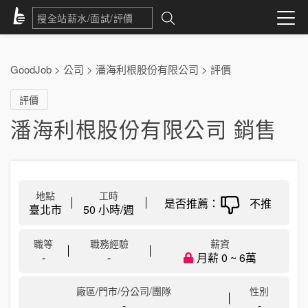
GoodJob
>
公司
>
潘海利根股份有限公司
>
評價
評價
潘海利根股份有限公司 銷售
地點
工時
是否推薦：
不推
臺北市
50 小時/週
職等
職務經驗
薪資
-
-
月薪 0 ~ 6萬
廠區/門市/分公司/團隊
性別
-
-