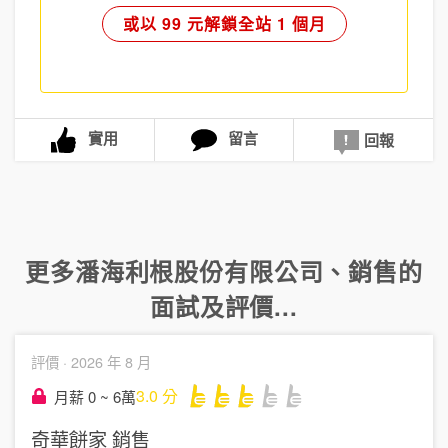
或以 99 元解鎖全站 1 個月
實用
留言
回報
更多
潘海利根股份有限公司
、
銷售
的
面試及評價...
評價 ·
2026 年 8 月
3.0
分
月薪 0 ~ 6萬
奇華餅家
銷售