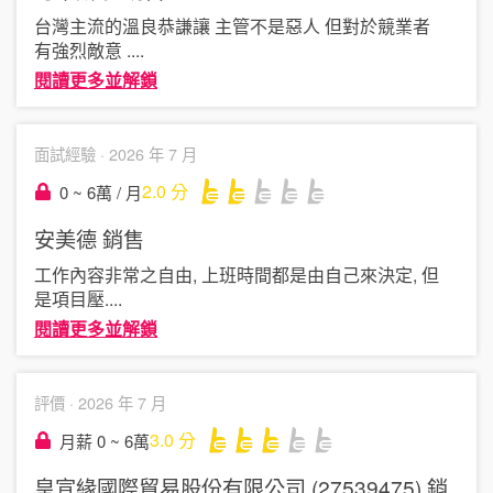
台灣主流的溫良恭謙讓 主管不是惡人 但對於競業者
有強烈敵意
....
閱讀更多並解鎖
面試經驗 ·
2026 年 7 月
2.0
分
0 ~ 6萬 / 月
安美德
銷售
工作內容非常之自由, 上班時間都是由自己來決定, 但
是項目壓
....
閱讀更多並解鎖
評價 ·
2026 年 7 月
3.0
分
月薪 0 ~ 6萬
皇宣緣國際貿易股份有限公司 (27539475)
銷