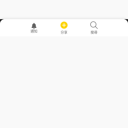
職場透明化運動
通知
分享
搜尋
—— 共享薪水、面試情報，求職不再面議！
求職者工具
常見問答
勞工法令懶人包
常見問答
部落格
發文留言規則
隱私權政策
使用者條款
商品與退款政策
GoodJob