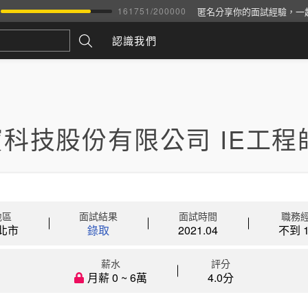
匿名分享你的面試經驗，一
161751
/
200000
認識我們
科技股份有限公司 IE工程
地區
面試結果
面試時間
職務
北市
錄取
2021.04
不到 1
薪水
評分
月薪 0 ~ 6萬
4.0分