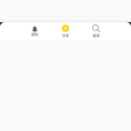
職場透明化運動
通知
分享
搜尋
—— 共享薪水、面試情報，求職不再面議！
求職者工具
常見問答
勞工法令懶人包
常見問答
部落格
發文留言規則
隱私權政策
使用者條款
商品與退款政策
GoodJob