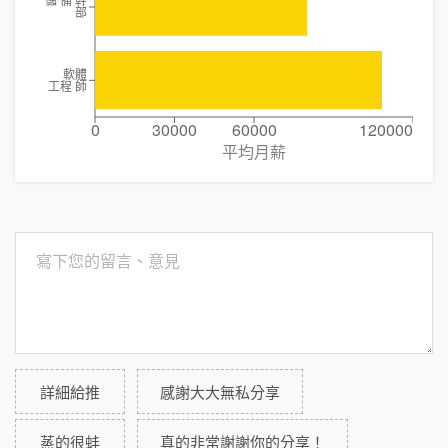
儲 備 幹
部
軟體
工程 師
0
30000
60000
120000
平均月薪
詳細給推
感謝大大無私分享
蒸的很蚌
真的非常謝謝你的分享！