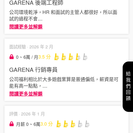
GARENA
後端工程師
公司環境乾淨，HR 和面試的主管人都很好，所以面
試的過程不會
....
閱讀更多並解鎖
面試經驗 ·
2026 年 2 月
3.5
分
0 ~ 6萬 / 月
GARENA
行銷專員
給我們回饋
公司福利相比於大多遊戲業算是普通偏低，薪資是可
能有高一點點，
....
閱讀更多並解鎖
評價 ·
2026 年 1 月
3.0
分
月薪 0 ~ 6萬