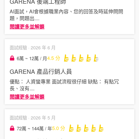
GARENA
後端工程師
AI面試，AI會根據職業內容、您的回答及時延伸問問
題，問題出
....
閱讀更多並解鎖
面試經驗 ·
2026 年 6 月
4.5
分
6萬 ~ 12萬 / 月
GARENA
產品行銷人員
優點： 人資蠻專業 面試流程很仔細 缺點： 有點冗
長、沒有
....
閱讀更多並解鎖
面試經驗 ·
2026 年 5 月
5.0
分
72萬 ~ 144萬 / 年