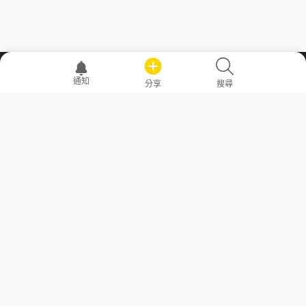
職場透明化運動
通知
分享
搜尋
—— 共享薪水、面試情報，求職不再面議！
求職者工具
常見問答
勞工法令懶人包
常見問答
部落格
發文留言規則
隱私權政策
使用者條款
商品與退款政策
GoodJob