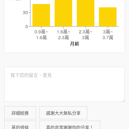
30
0
0.9萬
~
1.6萬
~
2.3萬
~
3萬
~
1.6萬
2.3萬
3萬
3.7萬
月薪
詳細給推
感謝大大無私分享
蒸的很蚌
真的非常謝謝你的分享！