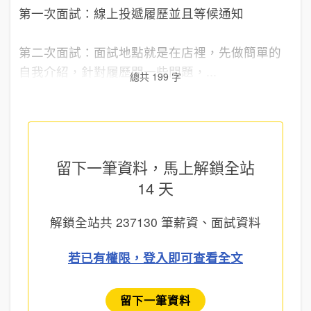
第一次面試：線上投遞履歷並且等候通知
第二次面試：面試地點就是在店裡，先做簡單的
自我介紹，針對履歷問一些問題，...
總共 199 字
留下一筆資料，馬上
解鎖全站
14 天
解鎖全站共
237130
筆薪資、面試資料
若已有權限，登入即可查看全文
留下一筆資料