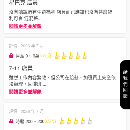
星巴克
店員
沒有聽說過有生育福利 店員而已應該也沒有甚麼福
利可言 混混薪
....
閱讀更多並解鎖
評價 ·
2026 年 7 月
4.5
分
月薪 0 ~ 6萬
7-11
店員
給我們回饋
雖然工作內容繁雜，但公司在給薪、加班費上完全依
法辦理，且排班
....
閱讀更多並解鎖
評價 ·
2026 年 7 月
3.5
分
時薪 200 ~ 200