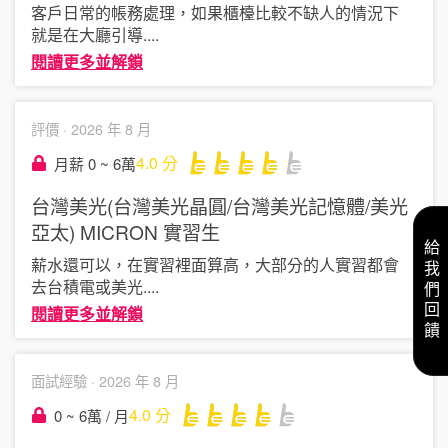
客戶日常的帳務處理，如果櫃檯比較不缺人的情況下
就是在大廳引導
....
閱讀更多並解鎖
評價 ·
2026 年 8 月
4.0
分
月薪 0 ~ 6萬
台灣美光(台灣美光晶圓/台灣美光記憶體/美光
亞太) MICRON
實習生
給我們回饋
薪水還可以，在實習裡面算高，大部分的人實習都會
去台積電或美光
....
閱讀更多並解鎖
面試經驗 ·
2026 年 8 月
4.0
分
0 ~ 6萬 / 月