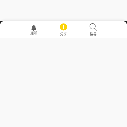
職場透明化運動
通知
分享
搜尋
—— 共享薪水、面試情報，求職不再面議！
求職者工具
常見問答
勞工法令懶人包
常見問答
部落格
發文留言規則
隱私權政策
使用者條款
商品與退款政策
GoodJob