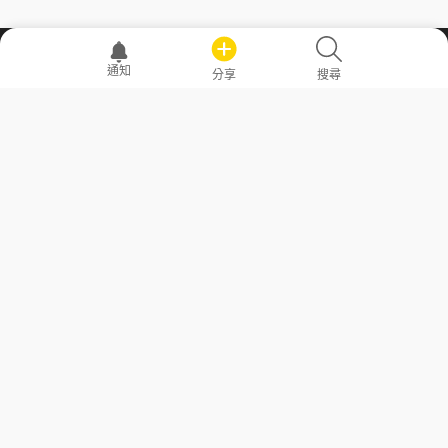
職場透明化運動
通知
分享
搜尋
—— 共享薪水、面試情報，求職不再面議！
求職者工具
常見問答
勞工法令懶人包
常見問答
部落格
發文留言規則
隱私權政策
使用者條款
商品與退款政策
GoodJob
關於我們
聯絡我們