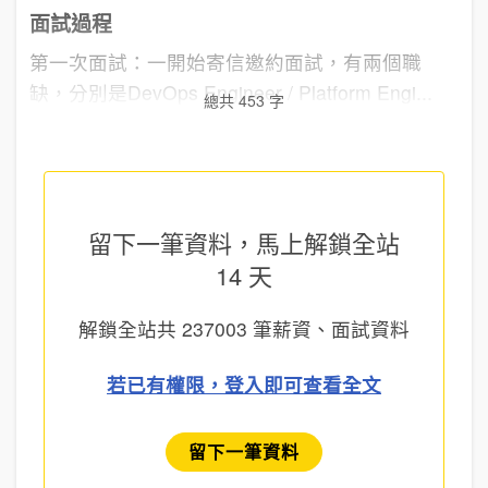
面試過程
第一次面試：一開始寄信邀約面試，有兩個職
缺，分別是DevOps Engineer / Platform Engi...
總共 453 字
留下一筆資料，馬上
解鎖全站
14 天
解鎖全站共
237003
筆薪資、面試資料
若已有權限，登入即可查看全文
留下一筆資料