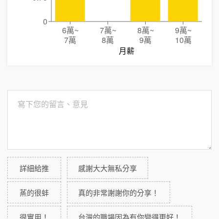
0
6萬
~
7萬
~
8萬
~
9萬
~
7萬
8萬
9萬
10萬
月薪
詳細給推
感謝大大無私分享
蒸的很蚌
真的非常謝謝你的分享！
很實用！
台灣的職場因為有你變得更好！