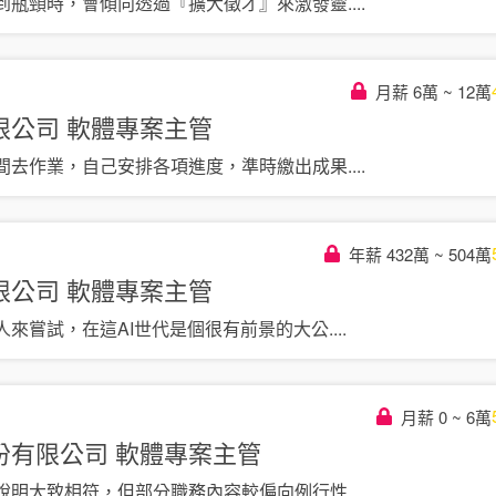
到瓶頸時，會傾向透過『擴大徵才』來激發靈
....
月薪 6萬 ~ 12萬
限公司
軟體專案主管
間去作業，自己安排各項進度，準時繳出成果
....
年薪 432萬 ~ 504萬
限公司
軟體專案主管
人來嘗試，在這AI世代是個很有前景的大公
....
月薪 0 ~ 6萬
份有限公司
軟體專案主管
說明大致相符，但部分職務內容較偏向例行性
....