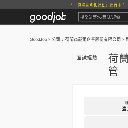
\ 「職場透明化運動」進行中 /
GoodJob
>
公司
>
荷蘭商戴爾企業股份有限公司
>
荷
面試經驗
管
臺