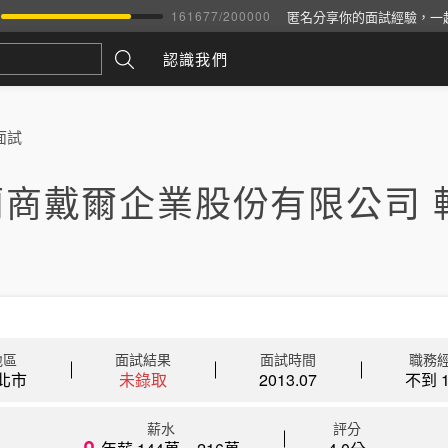
匿名分享你的面試經驗，一
161677
/
200000
認識我們
面試
蘭商戴爾企業股份有限公司 
地區
面試結果
面試時間
職務
北市
未錄取
2013.07
不到 1
薪水
評分