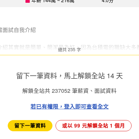
年薪 144萬 ~ 216萬
4.0分
電面試自我介紹
紹其實就是簡單、簡潔最為好，因為台積電的職缺大多都是
總共 235 字
留下一筆資料，馬上
解鎖全站 14 天
解鎖全站共
237052
筆薪資、面試資料
若已有權限，登入即可查看全文
留下一筆資料
或以 99 元解鎖全站 1 個月