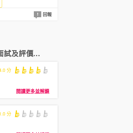
回報
面試及評價...
4.0
分
閱讀更多並解鎖
1.0
分