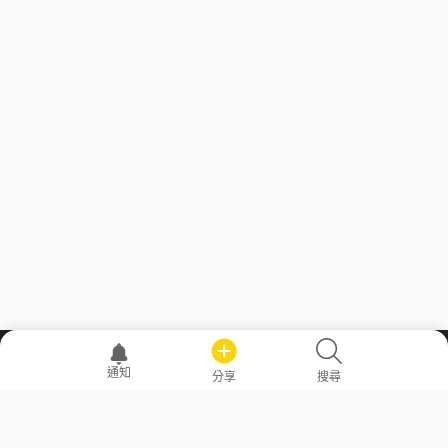
職場透明化運動
通知
分享
搜尋
—— 共享薪水、面試情報，求職不再面議！