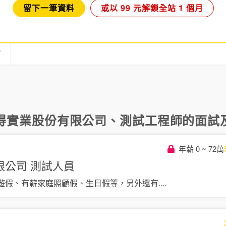
留下一筆資料
或以 99 元解鎖全站 1 個月
言
得實業股份有限公司
、
測試工程師
的面試及
年薪 0 ~ 72萬
限公司
測試人員
遊假、有薪家庭照顧假、生日假等，另外還有
....