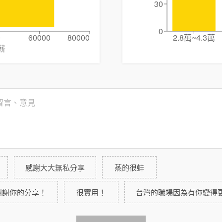
30
0
0
60000
80000
2.8萬~4.3萬
薪
感謝大大無私分享
蒸的很蚌
謝謝你的分享！
很實用！
台灣的職場因為有你變得