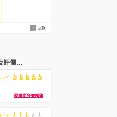
回報
評價...
5.0
分
閱讀更多並解鎖
3.0
分