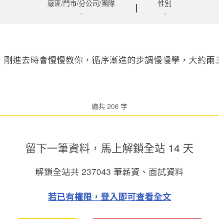
廠區/門市/分公司/團隊
性別
-
-
，剛進去時會慢慢教你，循序漸進的步調慢慢學，大約兩
總共 206 字
留下一筆資料，馬上
解鎖全站 14 天
解鎖全站共
237043
筆薪資、面試資料
若已有權限，登入即可查看全文