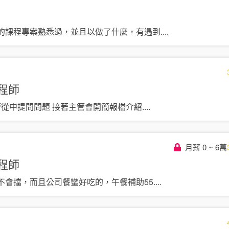
的課程專案熟悉過，並且以做了什麼，有遇到
....
程師
管從中提問問題 接著主管會開簡報檔介紹
....
月薪 0 ~ 6萬
程師
不會擋，而且公司餐蠻好吃的，午餐補助55
....