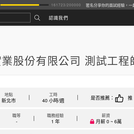
匿名分享你的面試經驗，一
161723
/
200000
認識我們
實業股份有限公司 測試工程
地點
工時
是否推薦：
推
新北市
40 小時/週
職等
職務經驗
薪資
-
1 年
月薪 0 ~ 6萬