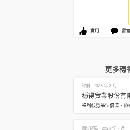
實用
留
更多
穩
評價 ·
2026 年 8 月
穩得實業股份有
福利較勞基法優渥，旅
面試經驗 ·
2026 年 7 月