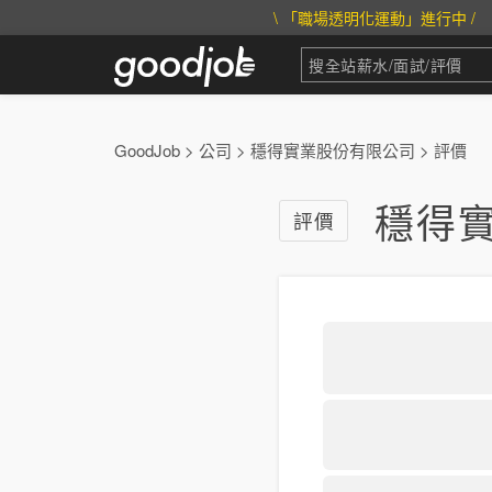
\ 「職場透明化運動」進行中 /
GoodJob
>
公司
>
穩得實業股份有限公司
>
評價
穩得
評價