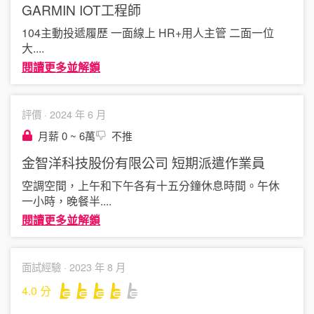
GARMIN
IOT工程師
104主動投遞履歷 一面線上 HR+用人主管 二面一位
大
....
閱讀更多並解鎖
評價 ·
2024 年 6 月
月薪 0 ~ 6萬
不推
金智洋科技股份有限公司
短期派遣作業員
空調空間，上午和下午各有十五分鐘休息時間。午休
一小時，晚餐半
....
閱讀更多並解鎖
面試經驗 ·
2023 年 8 月
4.0
分