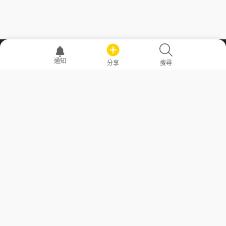
職場透明化運動
通知
分享
搜尋
—— 共享薪水、面試情報，求職不再面議！
求職者工具
常見問答
勞工法令懶人包
常見問答
部落格
發文留言規則
隱私權政策
使用者條款
商品與退款政策
GoodJob