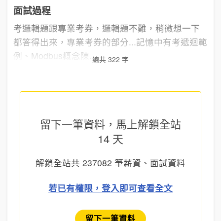
面試過程
考邏輯題跟專業考券，邏輯題不難，稍微想一下
都答得出來，專業考券的部分...記憶中有考遞迴範
例、Modbus概念陳...
總共 322 字
留下一筆資料，馬上
解鎖全站
14 天
解鎖全站共
237082
筆薪資、面試資料
若已有權限，登入即可查看全文
留下一筆資料