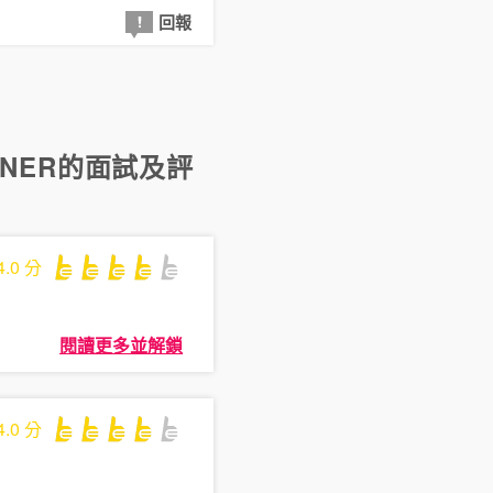
回報
NNER
的面試及評
4.0
分
閱讀更多並解鎖
4.0
分