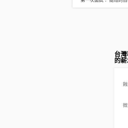
台灣
的薪
蝕
微