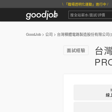
\ 「職場透明化運動」進行中 /
GoodJob
>
公司
>
台灣積體電路製造股份有限公司(台
台
面試經驗
PR
線