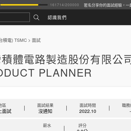
匿名分享你的面試經驗，一
161714
/
200000
認識我們
積電) TSMC
>
面試
灣積體電路製造股份有限公
ODUCT PLANNER
地區
面試結果
面試時間
職務
上面試
沒通知
2022.10
-
薪水
評分