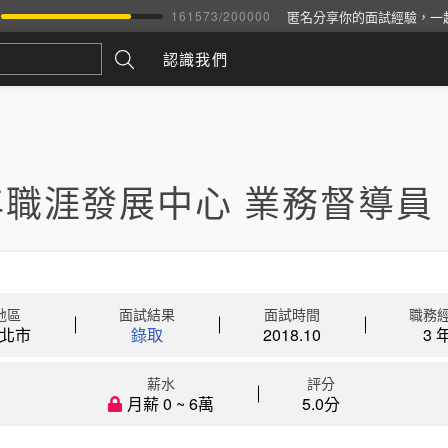
匿名分享你的面試經驗，一
161573
/
200000
認識我們
年職涯發展中心 業務督導員
地區
面試結果
面試時間
職務
北市
錄取
2018.10
3 
薪水
評分
月薪 0 ~ 6萬
5.0分