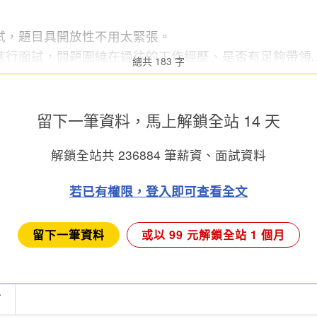
試，題目具開放性不用太緊張。
行面試，問題圍繞在過往的工作經歷、是否有足夠帶領..
總共 183 字
留下一筆資料，馬上
解鎖全站 14 天
解鎖全站共
236884
筆薪資、面試資料
若已有權限，登入即可查看全文
留下一筆資料
或以 99 元解鎖全站 1 個月
言