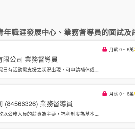
青年職涯發展中心
、
業務督導員
的面試及評
月薪 0 ~ 6萬
有限公司
業務督導員
假日有活動需支援之狀況出現，可申請補休或
....
月薪 0 ~ 6萬
84566326)
業務督導員
故以公務人員的薪資為主要，福利制度為基本
....