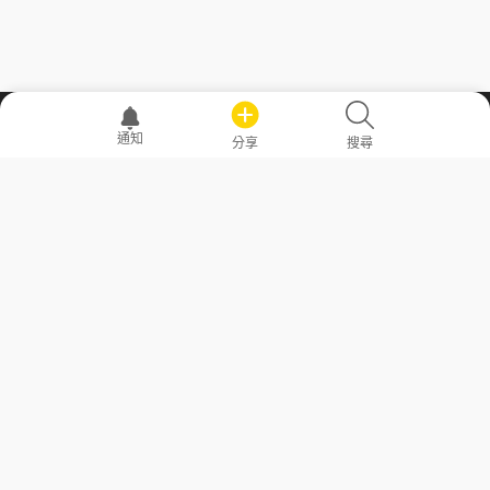
職場透明化運動
通知
分享
搜尋
—— 共享薪水、面試情報，求職不再面議！
求職者工具
常見問答
勞工法令懶人包
常見問答
部落格
發文留言規則
隱私權政策
使用者條款
商品與退款政策
GoodJob