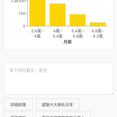
人數
300
150
0
2.6萬
~
4萬
~
5.4萬
~
6.8萬
~
4萬
5.4萬
6.8萬
8.3萬
月薪
詳細給推
感謝大大無私分享