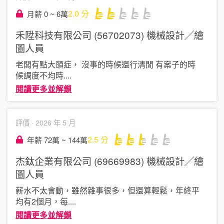
2.0
分
月薪 0 ~ 6萬
禾陞科技有限公司 (56702073)
機械設計╱繪
圖人員
老闆有點大頭症， 沒事的時候還行清閒 有案子的時
候調度不均時
....
閱讀更多並解鎖
評價 ·
2026 年 5 月
2.5
分
年薪 72萬 ~ 144萬
杰鈦企業有限公司 (69669983)
機械設計╱繪
圖人員
薪水不太會動，雖然雜事很多，但還算輕鬆，年終平
均有2個月，每
....
閱讀更多並解鎖