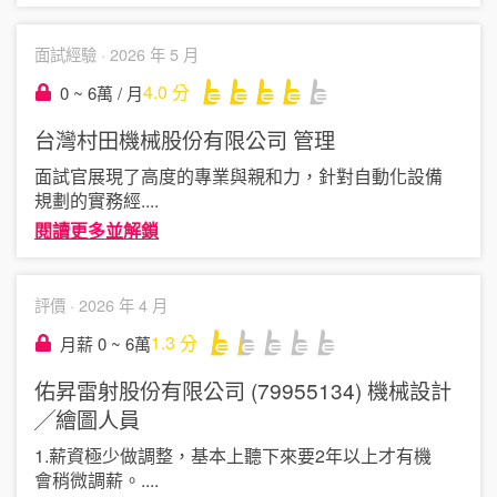
面試經驗 ·
2026 年 5 月
4.0
分
0 ~ 6萬 / 月
台灣村田機械股份有限公司
管理
​面試官展現了高度的專業與親和力，針對自動化設備
規劃的實務經
....
閱讀更多並解鎖
評價 ·
2026 年 4 月
1.3
分
月薪 0 ~ 6萬
佑昇雷射股份有限公司 (79955134)
機械設計
╱繪圖人員
1.薪資極少做調整，基本上聽下來要2年以上才有機
會稍微調薪。
....