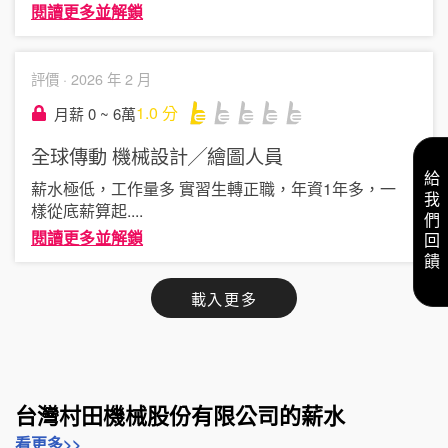
閱讀更多並解鎖
評價 ·
2026 年 2 月
1.0
分
月薪 0 ~ 6萬
全球傳動
機械設計╱繪圖人員
給我們回饋
薪水極低，工作量多 實習生轉正職，年資1年多，一
樣從底薪算起
....
閱讀更多並解鎖
載入更多
台灣村田機械股份有限公司的薪水
看更多>>