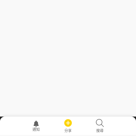
職場透明化運動
通知
分享
搜尋