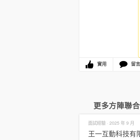
實用
留
更多
方陣聯合
面試經驗 ·
2025 年 9 月
王一互動科技有限公司