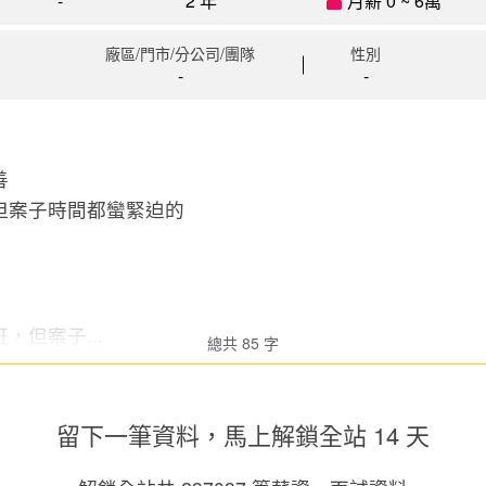
-
2 年
月薪 0 ~ 6萬
廠區/門市/分公司/團隊
性別
-
-
善
但案子時間都蠻緊迫的
，但案子...
總共 85 字
留下一筆資料，馬上
解鎖全站 14 天