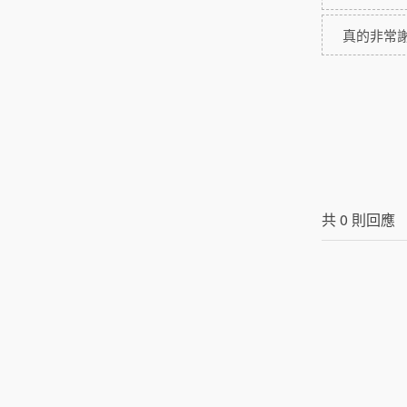
真的非常
共
0
則回應