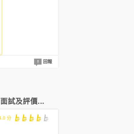
回報
面試及評價...
4.0
分