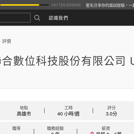
匿名分享你的面試經驗，一
161720
/
200000
認識我們
>
評價
合數位科技股份有限公司 U
地點
工時
評分
高雄市
40 小時/週
3.0
分
職等
職務經驗
薪資